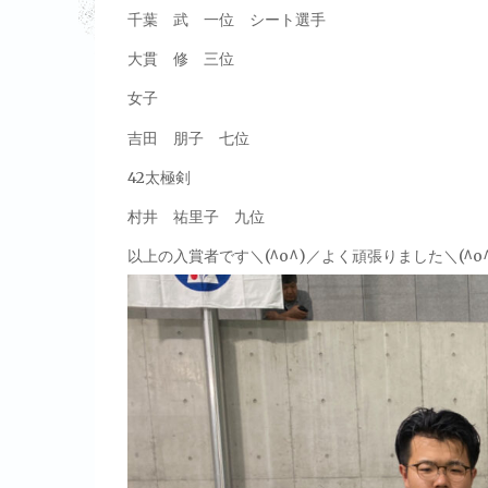
千葉 武 一位 シート選手
大貫 修 三位
女子
吉田 朋子 七位
42太極剣
村井 祐里子 九位
以上の入賞者です＼(^o^)／よく頑張りました＼(^o