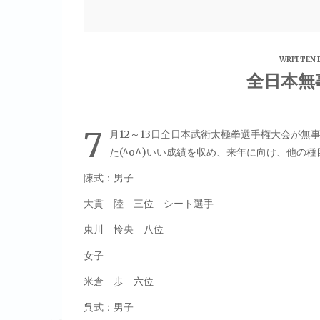
WRITTEN 
全日本無事
7
月12～13日全日本武術太極拳選手権大会が
た(^o^)いい成績を収め、来年に向け、他の種
陳式：男子
大貫 陸 三位 シート選手
東川 怜央 八位
女子
米倉 歩 六位
呉式：男子