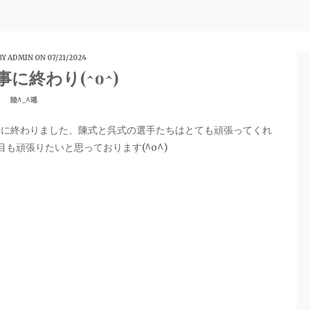
BY
ADMIN
ON 07/21/2024
に終わり(^o^)
陸^_^瑶
無事に終わりました、陳式と呉式の選手たちはとても頑張ってくれ
目も頑張りたいと思っております(^o^)