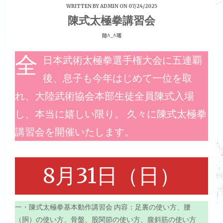
WRITTEN BY
ADMIN
ON 07/24/2025
陳式太極拳講習会
陸^_^瑶
全
日本武術太極拳選手権大会に五連覇
後、息子も今年はじめて一位を取
れ、大陸武術協会本部生徒全員陳式入場
し、本当に嬉しい限り。 久々に陳式太極拳
講習会を開催いたします。
8月31日（日）
一・陳式太極拳基本動作講習会 内容：足裏の使い方、腰
（胴）の使い方、骨盤、股関節の使い方、腹斜筋の使い方