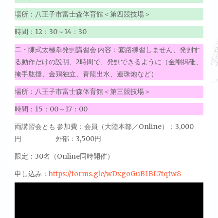
場所：八王子市富士森体育館＜第四競技場＞
時間：12：30～14：30
二・陳式太極拳発剄講習会 内容：套路練習しません、発剄す
る動作だけの説明、2時間で、発剄できるように（金剛搗碓、
掩手肱捶、金鶏独立、青龍出水、連珠炮など）
場所：八王子市富士森体育館＜第三競技場＞
時間：15：00～17：00
両講習会とも 参加費：会員（大陸本部／Online）：3,000
円 外部：3,500円
限定：30名（Online同時開催）
申し込み：
https://forms.gle/wDxgoGuB1BL7tqfw8